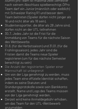
Alumni pro Team ist maximal zwei Semester
nach seinem Abschluss spielberechtigt.
Ö
Pro
Team darf ein Junior (männlich oder weiblich)
mit Schweizer Rating R1 und besser dem
Team beitreten (Spieler dürfen nicht jünger als
16 und nicht älter als 18 sein).
Studentensportler, die älter als 28 Jahre sind,
dürfen nicht an der UTL teilnehmen
30.7. Jedes Jahr ist die Frist für die
Anmeldung von Teams für die nächste Saison
des Wettbewerbs
31.8. (für die Herbstsaison) und 31.01. (für die
Frühlingssaison). jedes Jahr
sind die
Fristen
damit die Teams neue Spieler
registrieren (um für das nächste Semester
berechtigt zu sein)
Die Anzahl der registrierten Spieler einer
Mannschaft ist unbegrenzt
Um von der Liga genehmigt zu werden, muss
jedes Team eine offizielle Identität schaffen,
indem es seine Statuten und
Gründungsprotokolle sowie sein Bankkonto
erstellt. Name und Logo des Teams müssen
von der Liga genehmigt werden.
Derzeit wird keine Anmeldegebühr erhoben,
um das Team für den UTL-Wettbewerb
anzumelden