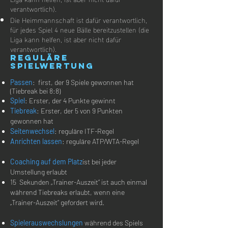
verantwortlich).
Die Heimmannschaft ist dafür verantwortlich,
für jedes Spiel 4 neue Bälle bereitzustellen (die
Liga kann helfen, ist aber nicht dafür
verantwortlich).
reguläre
Spielwertung
Passen
: first, der 9 Spiele gewonnen hat
(Tiebreak bei 8:8)
Spiel
: Erster, der 4 Punkte gewinnt
Tiebreak
: Erster, der 5 von 9 Punkten
gewonnen hat
Seitenwechsel
: reguläre ITF-Regel
Anrichten lassen
: reguläre ATP/WTA-Regel
Coaching auf dem Platz
ist bei jeder
Umstellung erlaubt
15 Sekunden „Trainer-Auszeit“ ist auch einmal
während Tiebreaks erlaubt, wenn eine
„Trainer-Auszeit“ gefordert wird.
Spielerauswechslungen
während des Spiels