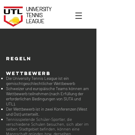
UNIVERSITY
TENNIS
LEAGUE
Regeln
Wettbewerb
Die University Tennis League ist ein
gemischtgeschlechtlicher Wettbewerb
Schweizer und europäische Teams können am
Wettbewerb teilnehmen (nach Erfüllung der
erforderlichen Bedingungen von SUTA und
UTL).
Der Wettbewerb ist in zwei Konferenzen (West
und Ost) unterteilt.
Tennisspielende Schüler-Sportler, die
verschiedene Schulen besuchen, sich aber im
selben Stadtgebiet befinden, können eine
Mannschaft gründen bzw. derselben