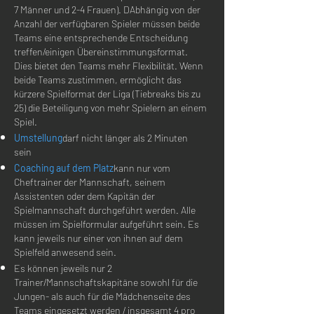
7 Männer und 2-4 Frauen). D
Abhängig von der
Anzahl der verfügbaren Spieler müssen beide
Teams eine entsprechende Entscheidung
treffen/einigen
Übereinstimmungsformat.
Dies bietet den Teams mehr Flexibilität. Wenn
beide Teams zustimmen, ermöglicht das
kürzere Spielformat der Liga (Tiebreaks bis zu
25) die Beteiligung von mehr Spielern an einem
Spiel.
Umstellung
darf nicht länger als 2 Minuten
sein
Coaching auf dem Platz
kann nur vom
Cheftrainer der Mannschaft, seinem
Assistenten oder dem Kapitän der
Spielmannschaft durchgeführt werden. Alle
müssen im Spielformular aufgeführt sein. Es
kann jeweils nur einer von ihnen auf dem
Spielfeld anwesend sein.
Es können jeweils nur 2
Trainer/Mannschaftskapitäne sowohl für die
Jungen- als auch für die Mädchenseite des
Teams eingesetzt werden / insgesamt 4 pro