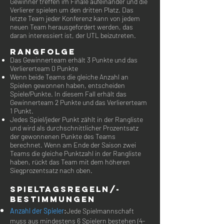
Gewinner treffen im Finale aufeinander und die
Verlierer spielen um den dritten Platz. Das
letzte Team jeder Konferenz kann von jedem
neuen Team herausgefordert werden, das
daran interessiert ist, der UTL beizutreten.
Rangfolge
Das Gewinnerteam erhält 3 Punkte und das
Verliererteam 0 Punkte
Wenn beide Teams die gleiche Anzahl an
Spielen gewonnen haben, entscheiden
Spiele/Punkte. In diesem Fall erhält das
Gewinnerteam 2 Punkte und das Verliererteam
1 Punkt.
Jedes Spiel/jeder Punkt zählt in der Rangliste
und wird als durchschnittlicher Prozentsatz
der gewonnenen Punkte des Teams
berechnet. Wenn am Ende der Saison zwei
Teams die gleiche Punktzahl in der Rangliste
haben, rückt das Team mit dem höheren
Siegprozentsatz nach oben.
SPIELTAGSREGELN/-
bestimmungen
Anzahl der Spieler
:
Jede Spielmannschaft
muss aus mindestens 6 Spielern bestehen (4-