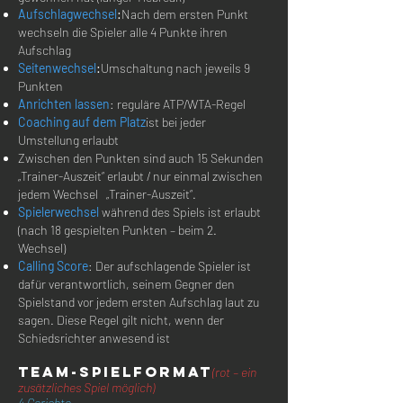
Aufschlagwechsel
:
Nach dem ersten Punkt
wechseln die Spieler alle 4 Punkte ihren
Aufschlag
Seitenwechsel
:
Umschaltung nach jeweils 9
Punkten
Anrichten lassen
: reguläre ATP/WTA-Regel
Coaching auf dem Platz
ist bei jeder
Umstellung erlaubt
Zwischen den Punkten sind auch 15 Sekunden
„Trainer-Auszeit“ erlaubt / nur einmal zwischen
jedem Wechsel „Trainer-Auszeit“.
Spielerwechsel
während des Spiels ist erlaubt
(nach 18 gespielten Punkten – beim 2.
Wechsel)
Calling Score
: Der aufschlagende Spieler ist
dafür verantwortlich, seinem Gegner den
Spielstand vor jedem ersten Aufschlag laut zu
sagen. Diese Regel gilt nicht, wenn der
Schiedsrichter anwesend ist
TEAM-SPIELFORMAT
(rot – ein
zusätzliches Spiel möglich)
4 Gerichte