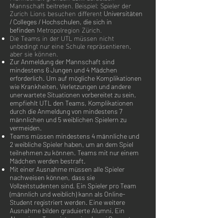
Mannschaft beitreten. Beispiel: Spieler der
Zurich Lions besuchen different
Universitäten
/ Colleges / Hochschulen, die sich in
Metropolregion Zürich.
befinden
Die Teams in der UTL müssen nicht
unbedingt nur eine Schule repräsentieren,
aber sie können.
Zur Anmeldung der Mannschaft sind
mindestens 6 Jungen und 4 Mädchen
erforderlich. Um auf mögliche Komplikationen
wie Krankheiten, Verletzungen und andere
unerwartete Situationen vorbereitet zu sein,
empfiehlt UTL den Teams, Komplikationen
durch die Anmeldung von mindestens 7
männlichen und 5 weiblichen Spielern zu
vermeiden.
Teams müssen mindestens 4 männliche und
2 weibliche Spieler haben, um an dem Spiel
teilnehmen zu können. Teams mit nur einem
Mädchen werden bestraft.
Mit einer Ausnahme müssen alle Spieler
nachweisen können, dass sie
Vollzeitstudenten sind. Ein Spieler pro Team
(männlich und weiblich) kann als Online-
Student registriert werden. Eine weitere
Ausnahme bilden graduierte Alumni. Ein