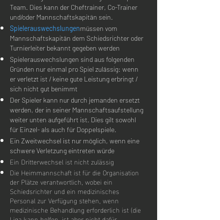
Team. Dies kann der Cheftrainer, Co-Trainer
und/oder Mannschaftskapitän sein.
Spielerauswechslungen
müssen vom
Mannschaftskapitän dem Schiedsrichter oder
Turnierleiter bekannt gegeben werden
Spielerauswechslungen sind aus folgenden
Gründen nur einmal pro Spiel zulässig: wenn
er verletzt ist / keine gute Leistung erbringt /
sich nicht gut benimmt
Der Spieler kann nur durch jemanden ersetzt
werden, der in seiner Mannschaftsaufstellung
weiter unten aufgeführt ist. Dies gilt sowohl
für Einzel- als auch für Doppelspiele.​
Ein Zweitwechsel ist nur möglich, wenn eine
schwere Verletzung eintreten würde
Ein Dritterwechsel ist nicht zulässig
Die Heimmannschaft ist für die Organisation
der Plätze verantwortlich, wobei ein
Schiedsrichter und ein medizinisches
Personal zur Verfügung stehen, wenn
medizinische Behandlung erforderlich ist (die
Liga kann helfen, ist aber nicht dafür