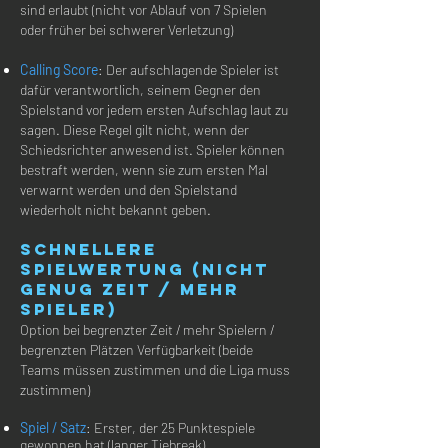
sind erlaubt (nicht vor Ablauf von 7 Spielen
oder früher bei schwerer Verletzung)
Calling Score
: Der aufschlagende Spieler ist
dafür verantwortlich, seinem Gegner den
Spielstand vor jedem ersten Aufschlag laut zu
sagen. Diese Regel gilt nicht, wenn der
Schiedsrichter anwesend ist. Spieler können
bestraft werden, wenn sie zum ersten Mal
verwarnt werden und den Spielstand
wiederholt nicht bekannt geben.
Schnellere
Spielwertung (nicht
genug Zeit / mehr
Spieler)
Option bei begrenzter Zeit / mehr Spielern /
begrenzten Plätzen
Verfügbarkeit (beide
Teams müssen zustimmen und die Liga muss
zustimmen)
Spiel / Satz
: Erster, der 25 Punktespiele
gewonnen hat (langer Tiebreak)